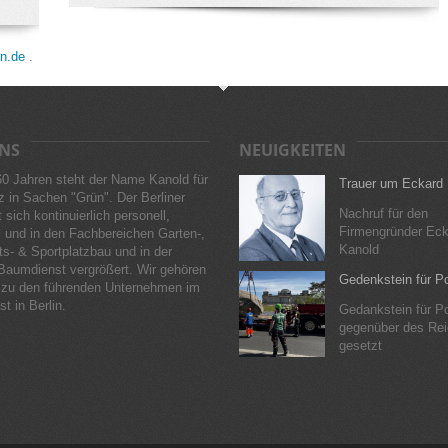
in.de
.
NS
NEUIGKEITEN
60 Jahren steht der Name Kanold für
Trauer um Eckard
 in Sachen "Grün". Der Berliner
Nachruf für den
 sich kontinuierlich personell,
Firmengründer Eck
 und in den Fachbereichen Garten-,
Kanold
s- & Sportplatzbau und in der
Baumdienst vergrößert. Wir gehören
Gedenkstein für P
zu den führenden Unternehmen im
t in Berlin.
Gedankstein für P
gegenüber des Re
gesetzt