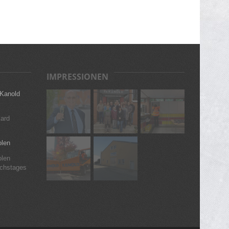
IMPRESSIONEN
 Kanold
ard
olen
olen
ichstages