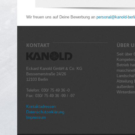
Wir freuen uns auf Deine Bewerbung an
personal@kanold-berl
KONTAKT
ÜBER U
Seit über 
Kompetenz
Betrieb hat
Eckard Kanold GmbH & Co. KG
maschinell
Bessemerstraße 24/26
Landschaft
12103 Berlin
Abteilung 
außerdem 
Telefon: 030/ 75 49 36 -0
Winterdiens
Fax: 030/ 75 49 36 -99 / -97
Kontaktadressen
Datenschutzerklärung
Impressum