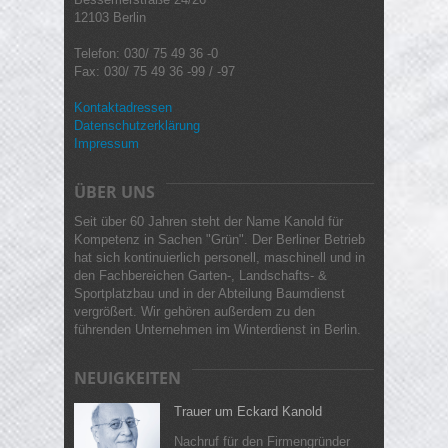
12103 Berlin
Telefon: 030/ 75 49 36 -0
Fax: 030/ 75 49 36 -99 / -97
Kontaktadressen
Datenschutzerklärung
Impressum
ÜBER UNS
Seit über 60 Jahren steht der Name Kanold für
Kompetenz in Sachen "Grün". Der Berliner Betrieb
hat sich kontinuierlich personell, maschinell und in
den Fachbereichen Garten-, Landschafts- &
Sportplatzbau und in der Abteilung Baumdienst
vergrößert. Wir gehören außerdem zu den
führenden Unternehmen im Winterdienst in Berlin.
NEUIGKEITEN
Trauer um Eckard Kanold
Nachruf für den Firmengründer