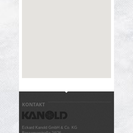
KONTAKT
Eckard Kanold GmbH & Co. KG
Bessemerstraße 24/26