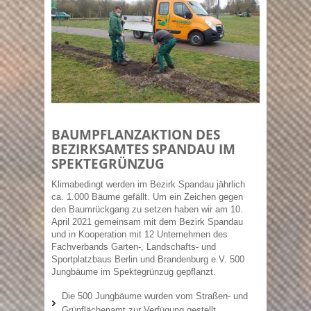
BAUMPFLANZAKTION DES
BEZIRKSAMTES SPANDAU IM
SPEKTEGRÜNZUG
Klimabedingt werden im Bezirk Spandau jährlich
ca. 1.000 Bäume gefällt. Um ein Zeichen gegen
den Baumrückgang zu setzen haben wir am 10.
April 2021 gemeinsam mit dem Bezirk Spandau
und in Kooperation mit 12 Unternehmen des
Fachverbands Garten-, Landschafts- und
Sportplatzbaus Berlin und Brandenburg e.V. 500
Jungbäume im Spektegrünzug gepflanzt.
Die 500 Jungbäume wurden vom Straßen- und
Grünflächenamt zur Verfügung gestellt.