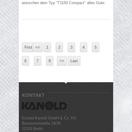
wünschen dem Typ "T1150 Compact" alles Gute.
First
<<
1
2
3
4
5
6
7
8
>>
Last
KONTAKT
Eckard Kanold GmbH & Co. KG
Bessemerstraße 24/26
12103 Berlin