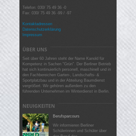
Telefon: 030/ 75 49 36 -0
Fax: 030/ 75 49 36 -99 / -97
Kontaktadressen
Datenschutzerklärung
Impressum
ÜBER UNS
Seit über 60 Jahren steht der Name Kanold für
Kompetenz in Sachen "Grün". Der Berliner Betrieb
hat sich kontinuierlich personell, maschinell und in
den Fachbereichen Garten-, Landschafts- &
Sportplatzbau und in der Abteilung Baumdienst
vergrößert. Wir gehören außerdem zu den
führenden Unternehmen im Winterdienst in Berlin.
NEUIGKEITEN
Berufsparcours
Wir informieren Berliner
Schülerinnen und Schüler über