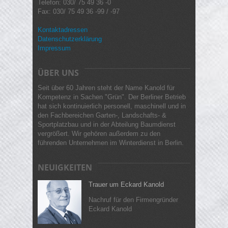
Telefon: 030/ 75 49 36 -0
Fax: 030/ 75 49 36 -99 / -97
Kontaktadressen
Datenschutzerklärung
Impressum
ÜBER UNS
Seit über 60 Jahren steht der Name Kanold für
Kompetenz in Sachen "Grün". Der Berliner Betrieb
hat sich kontinuierlich personell, maschinell und in
den Fachbereichen Garten-, Landschafts- &
Sportplatzbau und in der Abteilung Baumdienst
vergrößert. Wir gehören außerdem zu den
führenden Unternehmen im Winterdienst in Berlin.
NEUIGKEITEN
Trauer um Eckard Kanold
Nachruf für den Firmengründer
Eckard Kanold