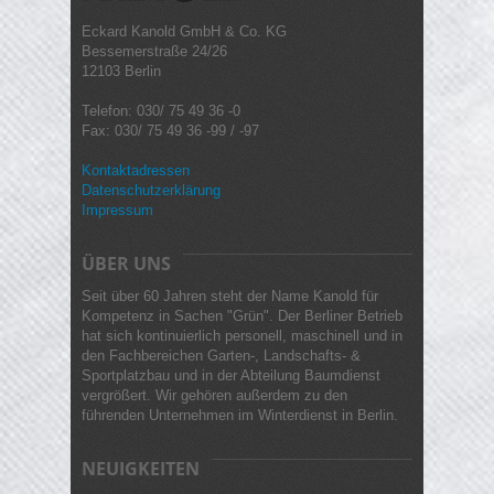
Eckard Kanold GmbH & Co. KG
Bessemerstraße 24/26
12103 Berlin
Telefon: 030/ 75 49 36 -0
Fax: 030/ 75 49 36 -99 / -97
Kontaktadressen
Datenschutzerklärung
Impressum
ÜBER UNS
Seit über 60 Jahren steht der Name Kanold für
Kompetenz in Sachen "Grün". Der Berliner Betrieb
hat sich kontinuierlich personell, maschinell und in
den Fachbereichen Garten-, Landschafts- &
Sportplatzbau und in der Abteilung Baumdienst
vergrößert. Wir gehören außerdem zu den
führenden Unternehmen im Winterdienst in Berlin.
NEUIGKEITEN